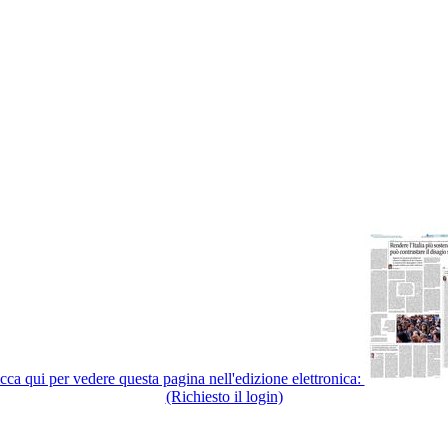
cca qui per vedere questa pagina nell'edizione elettronica:
(Richiesto il login)